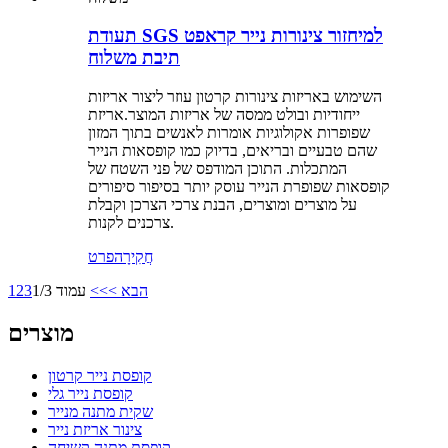
תעודת SGS למיחזור צינורות נייר קראפט
תיבת משלוח
השימוש באריזות צינורות קרטון עוזר ליצור אריזות
ייחודיות ובולט ממסה של אריזות המוצר.אריזת
שפופרות אקולוגיות אומרות לאנשים בתוך המזון
שהם טבעיים ובריאים, בדיוק כמו קופסאות הנייר
המתכלות. התוכן המודפס של פני השטח של
קופסאות שפופרת הנייר עוסק יותר בסיפור סיפורים
על מוצרים ומוצרים, הבנת צרכי הצרכן וקבלת
צרכנים לקנות.
חֲקִירָה
פרט
הבא >
>>
עמוד 1/3
3
2
1
מוצרים
קופסת נייר קרטון
קופסת נייר גלי
שקית מתנה מנייר
צינור אריזת נייר
קופסת מתנה קשיחה