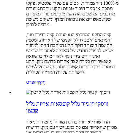
מ-100% נייר ממוחזר, אטום עם פקקי פלסטיק, פקקי
מתכת או סגירי חיכוך טבעת ותקע מתכת.צינורות
מרוכבים המושכים את העין מוסיפים ערך למוצרים
שלך, משפרים את נוכחות המדף ומשיגים משיכה
מרבית לצרכן.
קצה התקע המתכתי הוא סגירת קצה בדירוג מזון,
המתאים היטב לחלק הפנימי של האריזה, ומספק
התאמה חיכוך הדוקה.תקע המתכת הניתן למחזור
משמש לסגירה מחדש של האריזה לאחר כל שימוש
ואינו דורש ציוד נוסף לאחר מילוי.בהשוואה
לאפשרויות סגירת קצה אחרות בדרגת מזון, תקע
המתכת זמין בכמויות קטנות יותר, מה שיכול לשמש
להפחתת עלויות האריזה הכוללות.
חֲקִירָה
פרט
וויסקי יין נייר גליל קופסאות אריזת גליל
קרטון
הדרישות לאריזות בדרגת מזון הן מחמירות מאוד
מכיוון שהאריזה נמצאת במגע ישיר עם מזון.ודרישות
הבטיחות שלה בדרגת מזון הן די גבוהות.אנו