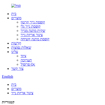
בית
מוצרים
קופסת נייר קרטון
קופסת נייר גלי
שקית מתנה מנייר
צינור אריזת נייר
קופסת מתנה קשיחה
חֲדָשׁוֹת
שאלות נפוצות
עלינו
צִיוּד
תערוכה
פרופיל Qc
צור קשר
English
בית
מוצרים
צינור אריזת נייר
קטגוריות