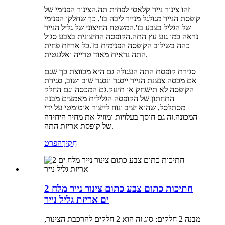
זהו צינור נייר קלאסי לפחית תה.הצינור הפנימי של
קופסת הנייר מגולגל מנייר ליבה בז', כך שחלקו הפנימי
של הגליל בצבע בז'.המשטח החיצוני של גליל הנייר
נראה כמו גזע עץ התה.הקופסה החיצונית בצבע סגול
כהה בשילוב הקופסה הפנימית בז'.כל אריזת פחית
התה נראית מאוד טרייה ואלגנטית.
סגירת קופסת התה העגולה גם היא מכווצת כך שגם
אם מכסה צנצנת הנייר ייסגר ונסגר שוב ושוב, סגירת
הקופסה לא תישחק או תינזק.גם המכסה וגם החלק
התחתון של הקופסה הגלילית מאמצים מבנה
מסתלסל, שהוא יציב ונוח לייצור אוטומטי על ידי
המכונה.זה גם חוסך בעלויות ומוזיל את מחיר היחידה
של קופסת אריזת התה.
חֲקִירָה
פרט
2 חתיכות כתום צבע כתום צינור נייר מלח
ים אריזת גליל נייר
מבנה 2 חלקים: סוג זה הוא 2 חלקים להרכבת הצינור,