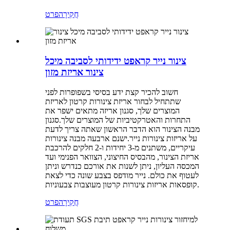
חֲקִירָה
פרט
צינור נייר קראפט ידידותי לסביבה מיכל
צינור אריזת מזון
חשוב להכיר קצת ידע בסיסי בשפופרות לפני
שתתחיל לבחור אריזת צינורות קרטון לאריזת
המוצרים שלך, סגנון אריזה מתאים ישפר את
התחרות והאטרקטיביות של המוצרים שלך.סגנון
מבנה הצינור הוא הדבר הראשון שאתה צריך לדעת
על אריזות צינורות נייר.ישנם ארבעה מבנה צינורות
עיקריים, משתנים מ-3 יחידות ו-2 חלקים להרכבת
אריזת הצינור, מהבסיס החיצוני, הצוואר הפנימי ועד
המכסה העליון, ניתן לשנות את אורכם כנדרש וניתן
לעטוף את כולם. נייר מודפס בצבע שונה כדי לצאת
קופסאות אריזות צינורות קרטון מעוצבות צבעוניות.
חֲקִירָה
פרט