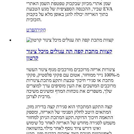
שמן אתרי.מכיוון שבקבוק טפטפת השמן האתרי
שביר, ההכנסה הספציפית של מגש הטבעת EVA
בתוך האריזה יכולה להגן באופן מלא על בקבוק
הזכוכית.
חֲקִירָה
פרט
קצוות מתכת קפה תה עגולים מיכל צינור
קרטון
צינורות אריזה מרוכבים מורכבים מגוף צינור העשוי
מ-100% נייר ממוחזר, אטום עם פקקי פלסטיק, פקקי
מתכת או סגירי חיכוך טבעת ותקע מתכת.צינורות
מרוכבים המושכים את העין מוסיפים ערך למוצרים
שלך, משפרים את נוכחות המדף ומשיגים משיכה
מרבית לצרכן.
קצה התקע המתכתי הוא סגירת קצה בדירוג מזון,
המתאים היטב לחלק הפנימי של האריזה, ומספק
התאמה חיכוך הדוקה.תקע המתכת הניתן למחזור
משמש לסגירה מחדש של האריזה לאחר כל שימוש
ואינו דורש ציוד נוסף לאחר מילוי.בהשוואה
לאפשרויות סגירת קצה אחרות בדרגת מזון, תקע