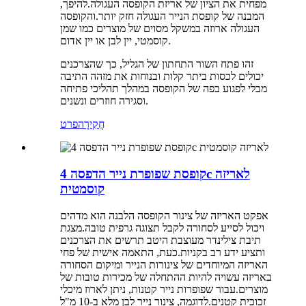
מפחית את הציון של אריזת הקופסה העגולה.להיפך,
המבנה של קופסת הנייר העגולה חזק יותר.והקופסה
העגולה ארוזה במשקל מסוים של מוצרים כמו שמן
קוסמטי, יין לבן או יין אדום.
זהו פתח השור התחתון של הגליל, כך שהצרכנים
יכולים לכסות ביתר קלות ובנוחות את מזהה התיבה
מבלי לפגוע בפה של הקופסה במהלך תהליכי פתיחה
וסגירה חוזרים ונשנים.
חֲקִירָה
פרט
קופסת שפופרת נייר הדפסה 4c לאריזה
קוסמטית
אפקט האריזה של צינור הקופסה הלבנה הוא מדהים
ויכול לסייע לסחורה לקבל תצוגה גרפית טובה.מצגת
תיבת צילינדר מעוצבת היטב תרשים את הצרכנים
ותציע ידע רב בקניות.כעת, התאמה אישית של פחי
האריזה המיוחדים של צינורות הנייר ומיקום הסחורה
באריזה עשויה להיות ההתחלה של מכירות טובות של
מוצרים.עבור שפופרות נייר קטנות, ניתן לארוז מיכלי
זכוכית קטנים.לדוגמה, צינור נייר לבן מלא ב-10 מ"ל