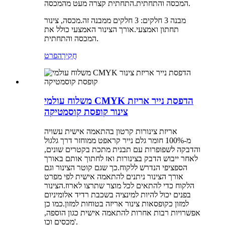
המכסה והתחתית.התחתית קצרה מעט מהמכסה.
מבנה 3 חלקים: 3 חלקים ממבנה זה.מכסה, צינור
תחתון ואמצעי.אורך הצינור האמצעי כולל את
.
המכסה והתחתית
חֲקִירָה
פרט
משלוח עולמי CMYK הדפסת נייר אריזת
צינור קופסת קוסמטיקה
אריזת צינורות קרטון בהתאמה אישית עשויה
מ-100% חומר גלם נייר קראפט ממוחזר דרך גלגול
והדבקה לשפופרות עם תבנית מתכת בקטרים ​​שונים,
לאחר ייבוש הדבק בצינורות ואז לחתוך אותם באורך
הספציפי הנדרש ללקוח.כך שגם קוטר הצינור וגם
אורך הצינור ניתנים להתאמה אישית לפי מפרט
הלקוח כדי להתאים לכל מוצר שתרצו לארוז.הצינור
בפנים יכול להיות למינציה בשכבת רדיד אלומיניום
למזון כקופסאות צינור אריזה בטוחות למזון.כמו כן
אפשרויות רבות אחרות להתאמה אישית כגון הוספה,
מכסים וכו'.