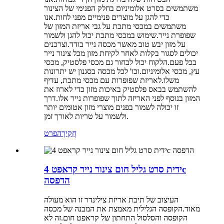
משתמשים בסרט אלומיניום בחלק הפנימי של הצינור
כדי להגן על מוצרים פנימיים מפני לחות.אנו
משתמשים במכסי מתכת על גבי אריזת המזון של
שפופרת נייר.שימוש במכסי מתכת יכול להגן ולשמור
על מזון יבש טוב מאשר מכסה נייר בודד.וצרכנים
יכולים לסגור בקלות לאחר לקיחת מזון מכל צינור נייר
בכל פעם.הלקוח יכול לבחור גם מכסי פלסטיק, מכסי
עץ, מכסי אלומיניום.וכו' לכל מכסה בסגנון יש יתרונות
משלו.לאריזת שפופרות עם מכסי מתכת, עדיף
להשתמש בבאס פלסטיק באיכות מזון כדי לארוז את
המזון בנוסף לפני האריזה לתוך שפופרות נייר אלו.דרך
זו יכולה לשמור בפנים מוצרי מזון אטומים יותר
ולשמור על טריות לאורך זמן.
חֲקִירָה
פרט
ידית סרט גליל חום צינור נייר קראפט 4c
הדפסה
העיצוב של תיבת אריזת צילינדר זו הוא מעולה
מאוד.הקופסה הגלילית מאמצת את המבנה של מכסה
הקופסה והסלסול התחתון של קראפט חום.זה לא